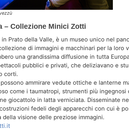
vezzù
– Collezione Minici Zotti
 in Prato della Valle, è un museo unico nel pano
collezione di immagini e macchinari per la loro 
bbero una grandissima diffusione in tutta Europ
ttacoli pubblici e privati, che deliziavano e stu
o corti.
i possono ammirare vedute ottiche e lanterne m
oso come i taumatropi, strumenti più ingegnosi
ine giocattolo in latta verniciata. Disseminate n
icostruzioni fedeli degli apparecchi con cui è pos
 della visione delle preziose immagini.
i.it