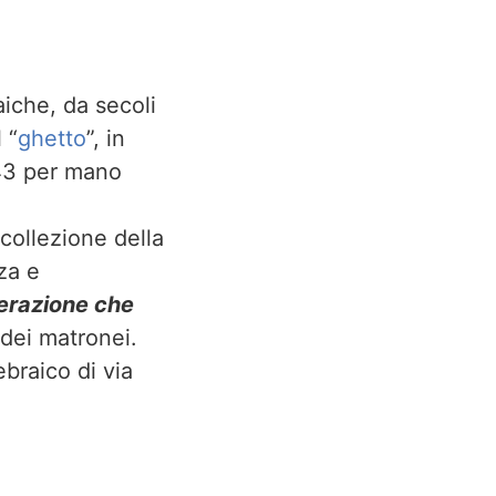
aiche, da secoli
 “
ghetto
”, in
943 per mano
collezione della
za e
erazione che
 dei matronei.
ebraico di via