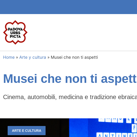
Home
»
Arte y cultura
»
Musei che non ti aspetti
Musei che non ti aspett
Cinema, automobili, medicina e tradizione ebraic
ARTE E CULTURA