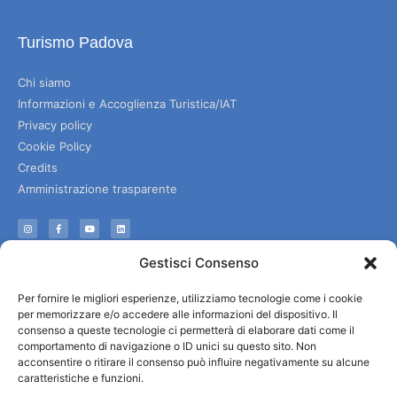
Turismo Padova
Chi siamo
Informazioni e Accoglienza Turistica/IAT
Privacy policy
Cookie Policy
Credits
Amministrazione trasparente
Informazioni
Gestisci Consenso
Accoglienza e info utili
Per fornire le migliori esperienze, utilizziamo tecnologie come i cookie
Servizi utili
per memorizzare e/o accedere alle informazioni del dispositivo. Il
Download brochures
consenso a queste tecnologie ci permetterà di elaborare dati come il
comportamento di navigazione o ID unici su questo sito. Non
acconsentire o ritirare il consenso può influire negativamente su alcune
caratteristiche e funzioni.