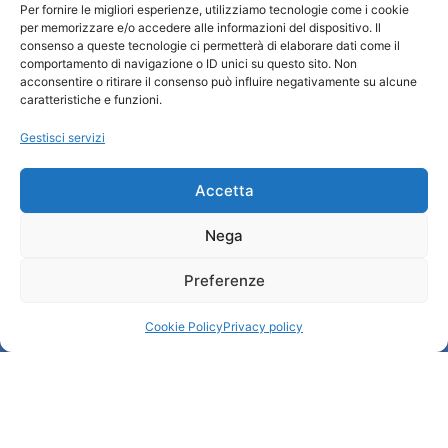
Per fornire le migliori esperienze, utilizziamo tecnologie come i cookie
Turismo Padova
per memorizzare e/o accedere alle informazioni del dispositivo. Il
consenso a queste tecnologie ci permetterà di elaborare dati come il
comportamento di navigazione o ID unici su questo sito. Non
Chi siamo
acconsentire o ritirare il consenso può influire negativamente su alcune
Informazioni e Accoglienza Turistica/IAT
caratteristiche e funzioni.
Privacy policy
Gestisci servizi
Cookie Policy
Credits
Amministrazione trasparente
Accetta
Nega
Informazioni
Preferenze
Accoglienza e info utili
Servizi utili
Cookie Policy
Privacy policy
Download brochures