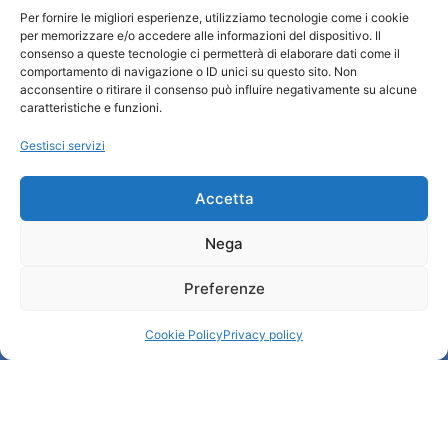
Per fornire le migliori esperienze, utilizziamo tecnologie come i cookie
Turismo Padova
per memorizzare e/o accedere alle informazioni del dispositivo. Il
consenso a queste tecnologie ci permetterà di elaborare dati come il
comportamento di navigazione o ID unici su questo sito. Non
Chi siamo
acconsentire o ritirare il consenso può influire negativamente su alcune
Informazioni e Accoglienza Turistica/IAT
caratteristiche e funzioni.
Privacy policy
Gestisci servizi
Cookie Policy
Credits
Amministrazione trasparente
Accetta
Nega
Informazioni
Preferenze
Accoglienza e info utili
Servizi utili
Cookie Policy
Privacy policy
Download brochures