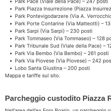
Park Pace (Viale della Pace) – 247 posti
Park Piazza Insurrezione (Piazza Insurrez
Park Pontevigodarzere (Via A. Verrocchio
Park Porte Contarine (Via Matteotti) – 13
Park Sarpi (Via Sarpi) – 230 posti
Park Tommaseo (Via Tommaseo) – 128 po
Park Tribunale Sud (Viale della Pace) – 1
Park Via Bembo (Via Bembo) – 261 posti
Park Via Piovese (Via Piovese) – 242 pos
Lobo Santa Giustina – 200 posti
Mappa e tariffe
sul sito.
Parcheggio custodito Piazza R
Nell’area dell’ex Foro Boario, un parcheggio v