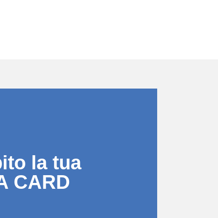
to la tua
A CARD