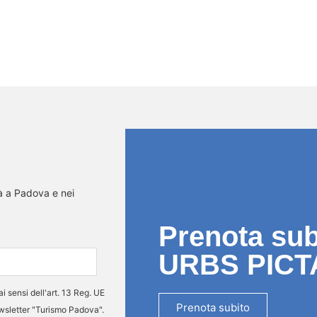
tà a Padova e nei
Prenota subi
URBS PICT
ai sensi dell'art. 13 Reg. UE
Prenota subito
ewsletter "Turismo Padova".