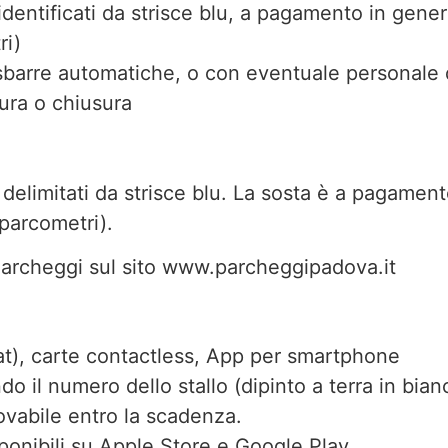
identificati da strisce blu, a pagamento in genere
ri)
sbarre automatiche, o con eventuale personale d
tura o chiusura
 delimitati da strisce blu. La sosta è a pagament
i parcometri).
Parcheggi sul sito
www.parcheggipadova.it
mat), carte contactless, App per smartphone
il numero dello stallo (dipinto a terra in bianc
novabile entro la scadenza.
onibili su Apple Store e Google Play