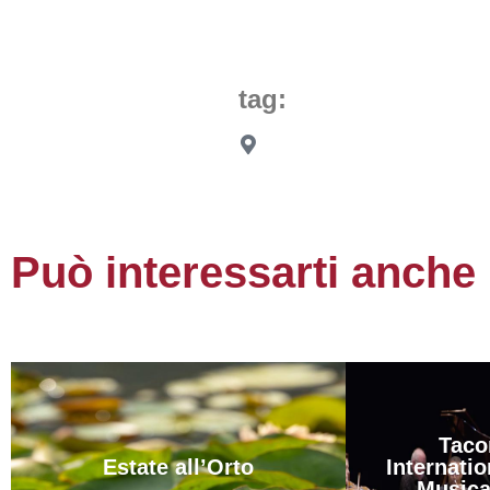
tag:
Può interessarti anche
Taco
Estate all’Orto
Internatio
Musica