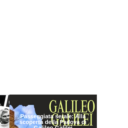
Passeggiata serale: Alla
scoperta della Padova di
Galileo Galilei