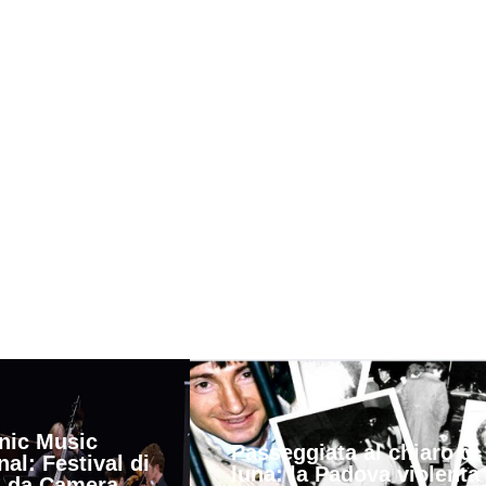
nic Music
Passeggiata al chiaro di
nal: Festival di
luna: la Padova violenta
 da Camera