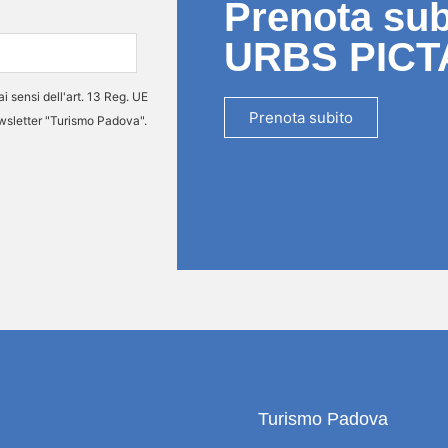
Prenota subi
URBS PICT
ai sensi dell'art. 13 Reg. UE
Prenota subito
ewsletter "Turismo Padova".
Turismo Padova