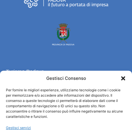
Turismo Padova
Gestisci Consenso
Chi siamo
Per fornire le migliori esperienze, utilizziamo tecnologie come i cookie
Informazioni e Accoglienza Turistica/IAT
per memorizzare e/o accedere alle informazioni del dispositivo. Il
Privacy policy
consenso a queste tecnologie ci permetterà di elaborare dati come il
Cookie Policy
comportamento di navigazione o ID unici su questo sito. Non
acconsentire o ritirare il consenso può influire negativamente su alcune
Credits
caratteristiche e funzioni.
Amministrazione trasparente
Gestisci servizi