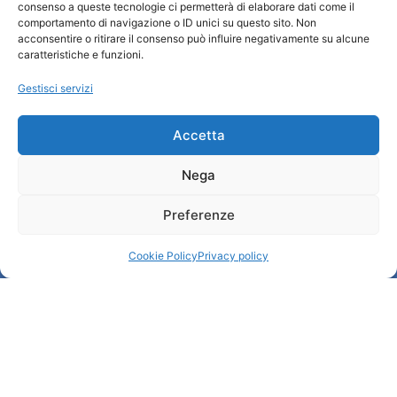
Privacy policy
consenso a queste tecnologie ci permetterà di elaborare dati come il
Cookie Policy
comportamento di navigazione o ID unici su questo sito. Non
acconsentire o ritirare il consenso può influire negativamente su alcune
Credits
caratteristiche e funzioni.
Amministrazione trasparente
Gestisci servizi
Informazioni
Accetta
Accoglienza e info utili
Nega
Servizi utili
Download brochures
Preferenze
Cookie Policy
Privacy policy