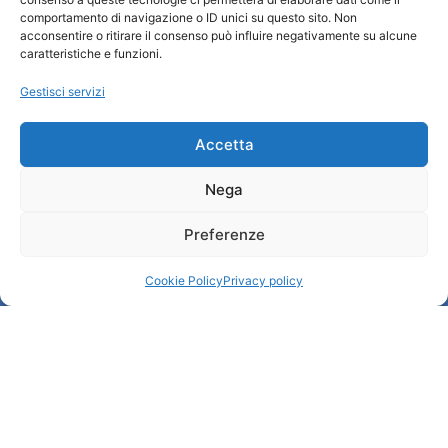
comportamento di navigazione o ID unici su questo sito. Non
Chi siamo
acconsentire o ritirare il consenso può influire negativamente su alcune
Informazioni e Accoglienza Turistica/IAT
caratteristiche e funzioni.
Privacy policy
Gestisci servizi
Cookie Policy
Credits
Amministrazione trasparente
Accetta
Nega
Informazioni
Preferenze
Accoglienza e info utili
Servizi utili
Cookie Policy
Privacy policy
Download brochures