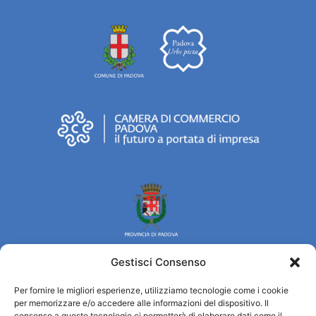
Gestisci Consenso
Per fornire le migliori esperienze, utilizziamo tecnologie come i cookie
Turismo Padova
per memorizzare e/o accedere alle informazioni del dispositivo. Il
consenso a queste tecnologie ci permetterà di elaborare dati come il