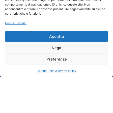
comportamento di navigazione o ID unici su questo sito. Non
Chi siamo
acconsentire o ritirare il consenso può influire negativamente su alcune
Informazioni e Accoglienza Turistica/IAT
caratteristiche e funzioni.
Privacy policy
Gestisci servizi
Cookie Policy
Credits
Amministrazione trasparente
Accetta
Nega
Informazioni
Preferenze
Accoglienza e info utili
Servizi utili
Cookie Policy
Privacy policy
Download brochures