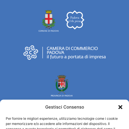
Gestisci Consenso
Per fornire le migliori esperienze, utilizziamo tecnologie come i cookie
Turismo Padova
per memorizzare e/o accedere alle informazioni del dispositivo. Il
consenso a queste tecnologie ci permetterà di elaborare dati come il