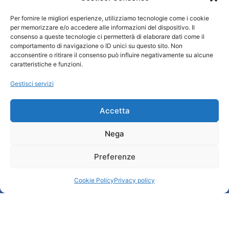
Per fornire le migliori esperienze, utilizziamo tecnologie come i cookie
Turismo Padova
per memorizzare e/o accedere alle informazioni del dispositivo. Il
consenso a queste tecnologie ci permetterà di elaborare dati come il
comportamento di navigazione o ID unici su questo sito. Non
Chi siamo
acconsentire o ritirare il consenso può influire negativamente su alcune
Informazioni e Accoglienza Turistica/IAT
caratteristiche e funzioni.
Privacy policy
Gestisci servizi
Cookie Policy
Credits
Amministrazione trasparente
Accetta
Nega
Informazioni
Preferenze
Accoglienza e info utili
Servizi utili
Cookie Policy
Privacy policy
Download brochures