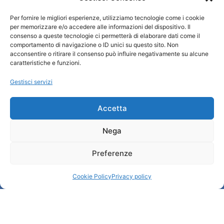
Per fornire le migliori esperienze, utilizziamo tecnologie come i cookie
Turismo Padova
per memorizzare e/o accedere alle informazioni del dispositivo. Il
consenso a queste tecnologie ci permetterà di elaborare dati come il
comportamento di navigazione o ID unici su questo sito. Non
Chi siamo
acconsentire o ritirare il consenso può influire negativamente su alcune
Informazioni e Accoglienza Turistica/IAT
caratteristiche e funzioni.
Privacy policy
Gestisci servizi
Cookie Policy
Credits
Amministrazione trasparente
Accetta
Nega
Informazioni
Preferenze
Accoglienza e info utili
Servizi utili
Cookie Policy
Privacy policy
Download brochures