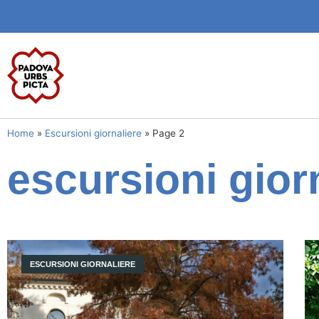
Home
»
Escursioni giornaliere
»
Page 2
escursioni gior
ESCURSIONI GIORNALIERE