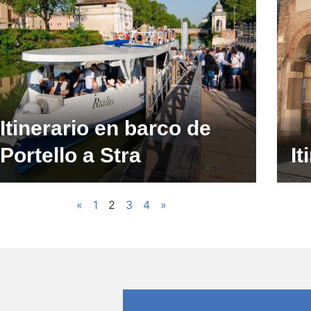
Itinerario en barco de
Portello a Stra
It
«
1
2
3
4
»