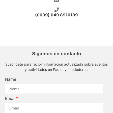
(0039) 049 8910189
palazzo s.stefano rifugio antiaereo
palazzo s.stefano rifugio antigas
palazzo s.stefano sala consiglio
Sigamos en contacto
Suscríbete para recibir información actualizada sobre eventos
y actividades en Padua y alrededores.
Name
Email