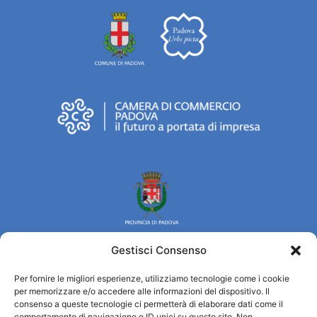
Gestisci Consenso
Per fornire le migliori esperienze, utilizziamo tecnologie come i cookie
Turismo Padova
per memorizzare e/o accedere alle informazioni del dispositivo. Il
consenso a queste tecnologie ci permetterà di elaborare dati come il
comportamento di navigazione o ID unici su questo sito. Non