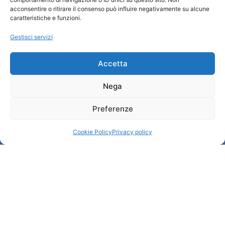
Chi siamo
acconsentire o ritirare il consenso può influire negativamente su alcune
Informazioni e Accoglienza Turistica/IAT
caratteristiche e funzioni.
Privacy policy
Gestisci servizi
Cookie Policy
Credits
Amministrazione trasparente
Accetta
Nega
Informazioni
Preferenze
Accoglienza e info utili
Servizi utili
Cookie Policy
Privacy policy
Download brochures