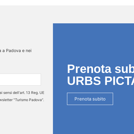
tà a Padova e nei
Prenota subi
URBS PICT
ai sensi dell'art. 13 Reg. UE
Prenota subito
ewsletter "Turismo Padova".