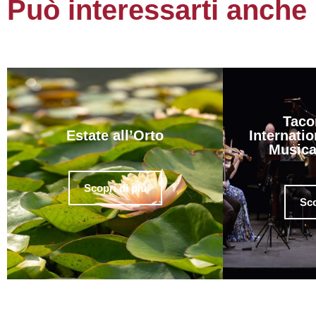
Può interessarti anche
Taco
Estate all’Orto
Internatio
Musica
Scopri di più
Sco