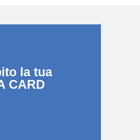
to la tua
A CARD