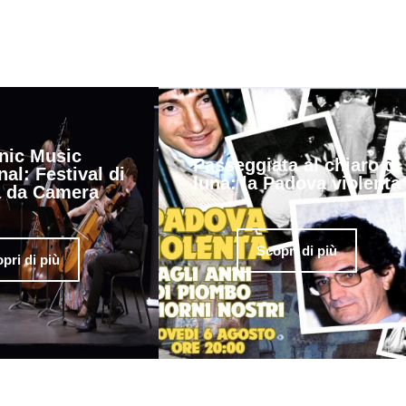
nic Music
Passeggiata al chiaro di
nal: Festival di
luna: la Padova violenta
 da Camera
Scopri di più
pri di più