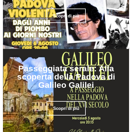
Scopri di più
Passeggiata serale: Alla
scoperta della Padova di
Galileo Galilei
Scopri di più