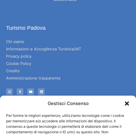
Turismo Padova
Chi siamo
Informazioni e Accoglienza Turistica/IAT
Privacy policy
Cookie Policy
Credits
Amministrazione trasparente
Informazioni
Gestisci Consenso
Accoglienza e info utili
Per fornire le migliori esperienze, utilizziamo tecnologie come i cookie
Servizi utili
per memorizzare e/o accedere alle informazioni del dispositivo. Il
Download brochures
consenso a queste tecnologie ci permetterà di elaborare dati come il
comportamento di navigazione o ID unici su questo sito. Non