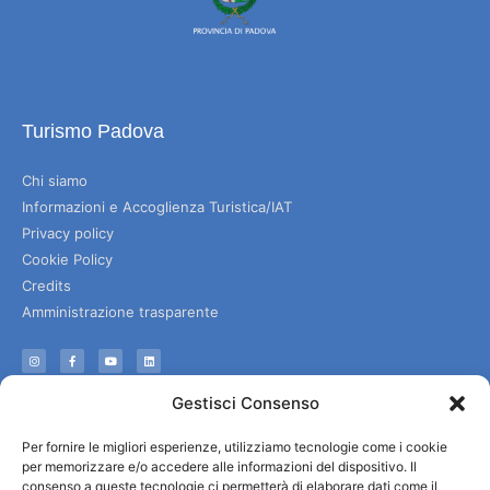
Turismo Padova
Chi siamo
Informazioni e Accoglienza Turistica/IAT
Privacy policy
Cookie Policy
Credits
Amministrazione trasparente
Informazioni
Gestisci Consenso
Accoglienza e info utili
Per fornire le migliori esperienze, utilizziamo tecnologie come i cookie
Servizi utili
per memorizzare e/o accedere alle informazioni del dispositivo. Il
Download brochures
consenso a queste tecnologie ci permetterà di elaborare dati come il