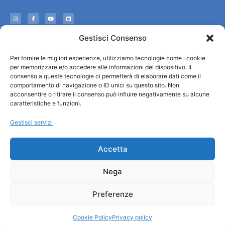
Informazioni
Gestisci Consenso
Accoglienza e info utili
Per fornire le migliori esperienze, utilizziamo tecnologie come i cookie
Servizi utili
per memorizzare e/o accedere alle informazioni del dispositivo. Il
Download brochures
consenso a queste tecnologie ci permetterà di elaborare dati come il
comportamento di navigazione o ID unici su questo sito. Non
acconsentire o ritirare il consenso può influire negativamente su alcune
caratteristiche e funzioni.
Gestisci servizi
Accetta
Nega
Preferenze
© All rights reserved
Comune di Padova
Cookie Policy
Privacy policy