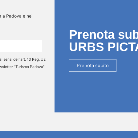
tà a Padova e nei
Prenota subi
URBS PICT
ai sensi dell'art. 13 Reg. UE
Prenota subito
ewsletter "Turismo Padova".