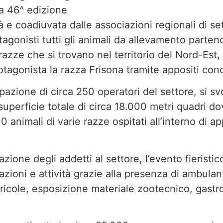
la 46^ edizione
à e coadiuvata dalle associazioni regionali di sett
gonisti tutti gli animali da allevamento partend
azze che si trovano nel territorio del Nord-Est, 
tagonista la razza Frisona tramite appositi conc
pazione di circa 250 operatori del settore, si s
uperficie totale di circa 18.000 metri quadri do
animali di varie razze ospitati all’interno di ap
zione degli addetti al settore, l’evento fieristic
azioni e attività grazie alla presenza di ambulant
gricole, esposizione materiale zootecnico, gast