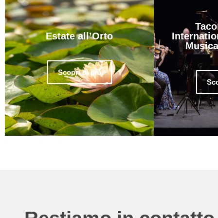
Taco
Estate all’Orto
Internatio
Musica
Scopri di più
Sco