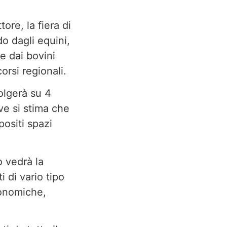
ore, la fiera di
o dagli equini,
e dai bovini
orsi regionali.
volgerà su 4
ve si stima che
positi spazi
o vedrà la
i di vario tipo
ronomiche,