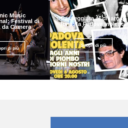
nic Music
Passeggiata al chiaro di
nal: Festival di
luna: la Padova violenta
 da Camera
Scopri di più
pri di più