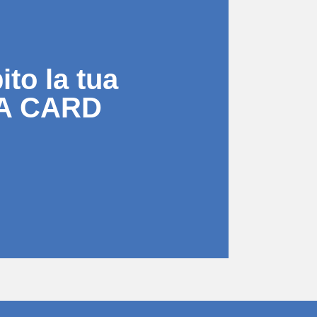
to la tua
A CARD