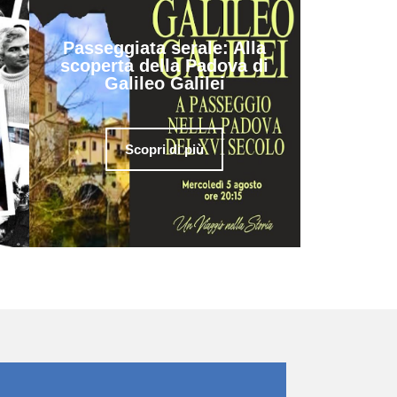
Passeggiata serale: Alla
scoperta della Padova di
Galileo Galilei
Scopri di più