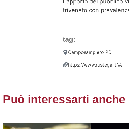
L’apporto del pubblico v
triveneto con prevalenza
tag:
Camposampiero PD
https://www.rustega.it/#/
Può interessarti anche