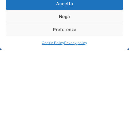
Amministrazione trasparente
Accetta
Nega
Informazioni
Preferenze
Accoglienza e info utili
Servizi utili
Cookie Policy
Privacy policy
Download brochures
© All rights reserved
Comune di Padova