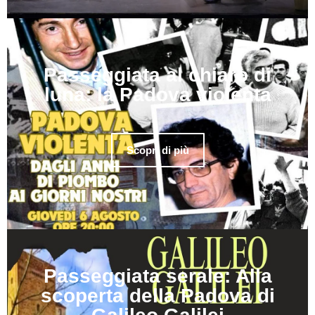
Passeggiata al chiaro di
luna: la Padova violenta
Scopri di più
Passeggiata serale: Alla
scoperta della Padova di