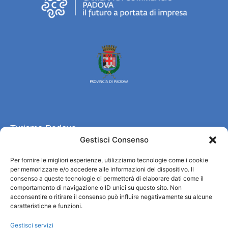
Turismo Padova
Gestisci Consenso
Chi siamo
Per fornire le migliori esperienze, utilizziamo tecnologie come i cookie
Informazioni e Accoglienza Turistica/IAT
per memorizzare e/o accedere alle informazioni del dispositivo. Il
Privacy policy
consenso a queste tecnologie ci permetterà di elaborare dati come il
comportamento di navigazione o ID unici su questo sito. Non
Cookie Policy
acconsentire o ritirare il consenso può influire negativamente su alcune
Credits
caratteristiche e funzioni.
Amministrazione trasparente
Gestisci servizi