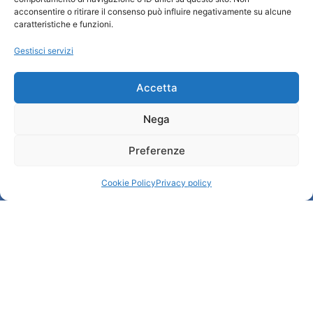
Chi siamo
acconsentire o ritirare il consenso può influire negativamente su alcune
Informazioni e Accoglienza Turistica/IAT
caratteristiche e funzioni.
Privacy policy
Gestisci servizi
Cookie Policy
Credits
Amministrazione trasparente
Accetta
Nega
Informazioni
Preferenze
Accoglienza e info utili
Servizi utili
Cookie Policy
Privacy policy
Download brochures