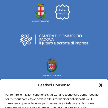
Gestisci Consenso
Per fornire le migliori esperienze, utilizziamo tecnologie come i cookie
Turismo Padova
per memorizzare e/o accedere alle informazioni del dispositivo. Il
consenso a queste tecnologie ci permetterà di elaborare dati come il
comportamento di navigazione o ID unici su questo sito. Non