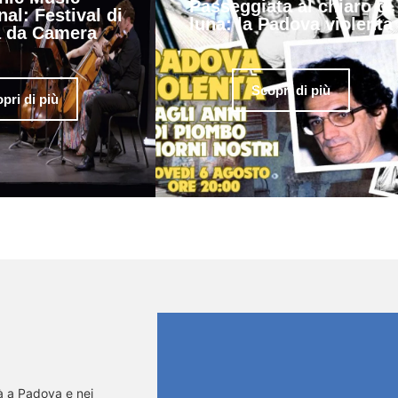
Passeggiata al chiaro di
nal: Festival di
luna: la Padova violenta
 da Camera
Scopri di più
pri di più
tà a Padova e nei