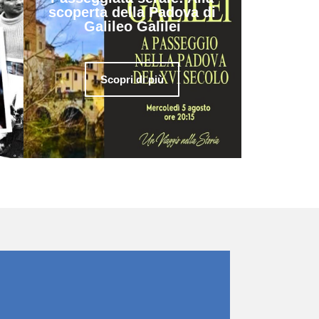
scoperta della Padova di
Galileo Galilei
Scopri di più