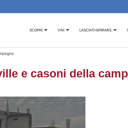
SCOPRI
VIVI
LASCIATI ISPIRARE
campagna
 ville e casoni della ca