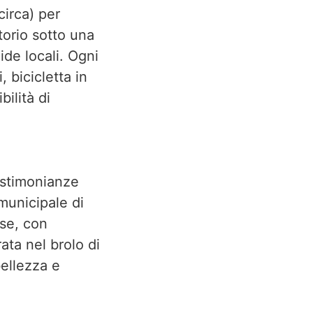
circa) per
torio sotto una
de locali. Ogni
 bicicletta in
ilità di
estimonianze
municipale di
ese, con
ata nel brolo di
bellezza e