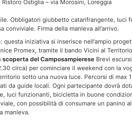
 Ristoro Ostiglia – via Morosini, Loreggia
ile. Obbligatori giubbetto catarifrangente, luci 
a conviviale. Firma della manleva all’arrivo.
e
: questa iniziativa si inserisce nell’ampio progett
ice Promex, tramite il bando Vicini al Territori
alla scoperta del Camposampierese
Brevi escursio
22.30 circa) per cominciare il weekend con la vog
erritorio sotto una nuova luce. Percorsi di max 
ti da guide locali. Ogni partecipante dovrà dota
, luci funzionanti, bicicletta in buone condizion
iale, con possibilità di consumare un panino al
la manleva.