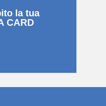
to la tua
A CARD