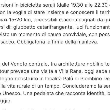
oni in bicicletta serali (dalle 19.30 alle 22.30 
n la voglia di stare insieme e conoscere il terri
max 15-20 km, accessibili e accompagnati da gui
i di: giubbetto catarifrangente, luci funzionanti,
isto un momento di pausa conviviale, con possib
acco. Obbligatoria la firma della manleva.
del Veneto centrale, tra architetture nobili e t
tour prevede una visita a Villa Rana, oggi sede 
 legno ricostruito in località Palù di Piombino D
lla vita rurale di un tempo. Concluderemo la ser
o Unesco. Una pedalata che racconta identità, 
aggio.