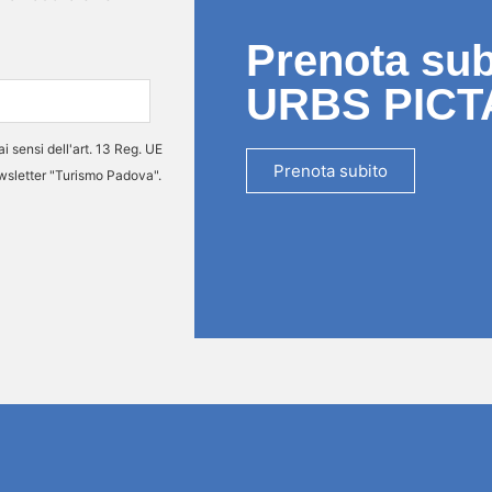
Prenota subi
URBS PICT
ai sensi dell'art. 13 Reg. UE
Prenota subito
ewsletter "Turismo Padova".