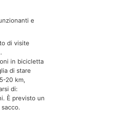
funzionanti e
o di visite
o.
ni in bicicletta
lia di stare
15-20 km,
rsi di:
i. È previsto un
 sacco.