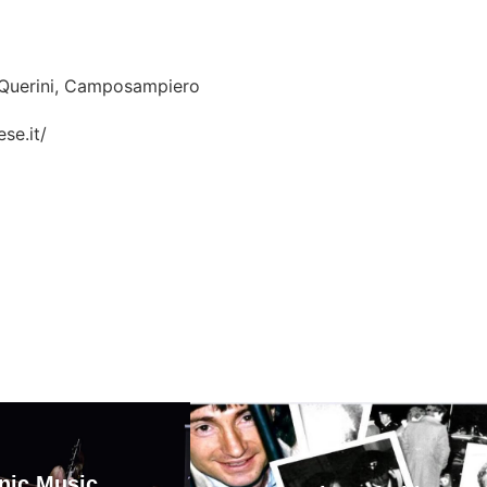
a Querini, Camposampiero
se.it/
Tour in bici tra le ville di campagna
nic Music