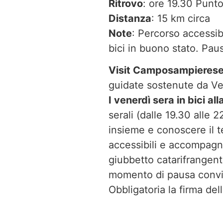
Ritrovo
: ore 19.30 Punto
Distanza
: 15 km circa
Note
: Percorso accessib
bici in buono stato. Paus
Visit Camposampieres
guidate sostenute da Ven
I venerdì sera in bici 
serali (dalle 19.30 alle 
insieme e conoscere il t
accessibili e accompagna
giubbetto catarifrangente
momento di pausa conviv
Obbligatoria la firma del