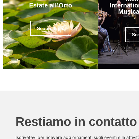
Estate all’Orto
Internatio
Musica
Scopri di più
Sco
Restiamo in contatto
Iscrivetevi per ricevere aggiornamenti sugli eventi e le attivi