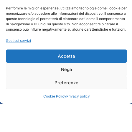
Informazioni e Accoglienza Turistica/IAT
Per fornire le migliori esperienze, utilizziamo tecnologie come i cookie per
Privacy policy
memorizzare e/o accedere alle informazioni del dispositivo. Il consenso a
queste tecnologie ci permetterà di elaborare dati come il comportamento
Cookie Policy
di navigazione o ID unici su questo sito. Non acconsentire o ritirare il
Credits
consenso può influire negativamente su alcune caratteristiche e funzioni.
Amministrazione trasparente
Gestisci servizi
Informazioni
Accetta
Accoglienza e info utili
Nega
Servizi utili
Download brochures
Preferenze
Cookie Policy
Privacy policy