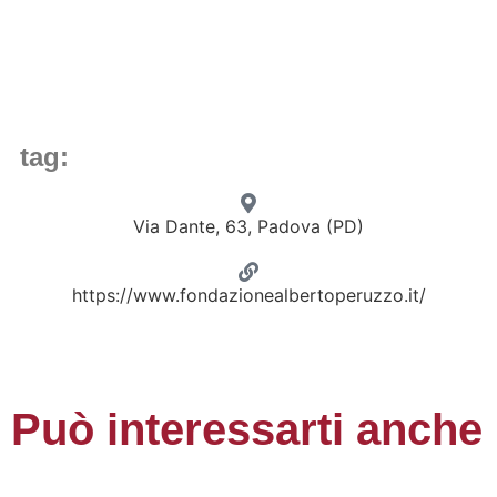
tag:
Via Dante, 63, Padova (PD)
https://www.fondazionealbertoperuzzo.it/
Doom Orchestra
Mirco Ballabene
Calcetto
Può interessarti anche