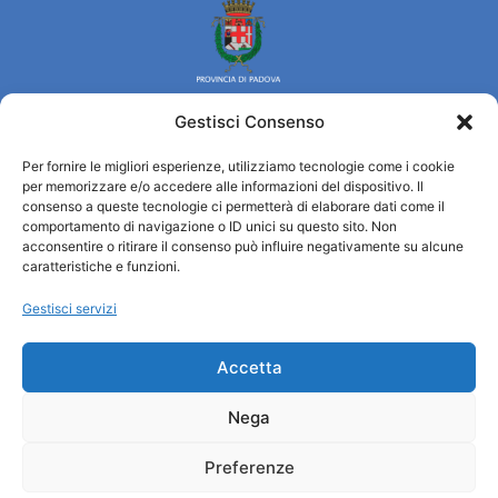
Gestisci Consenso
Per fornire le migliori esperienze, utilizziamo tecnologie come i cookie
Turismo Padova
per memorizzare e/o accedere alle informazioni del dispositivo. Il
consenso a queste tecnologie ci permetterà di elaborare dati come il
comportamento di navigazione o ID unici su questo sito. Non
Chi siamo
acconsentire o ritirare il consenso può influire negativamente su alcune
Informazioni e Accoglienza Turistica/IAT
caratteristiche e funzioni.
Privacy policy
Gestisci servizi
Cookie Policy
Credits
Amministrazione trasparente
Accetta
Nega
Informazioni
Preferenze
Accoglienza e info utili