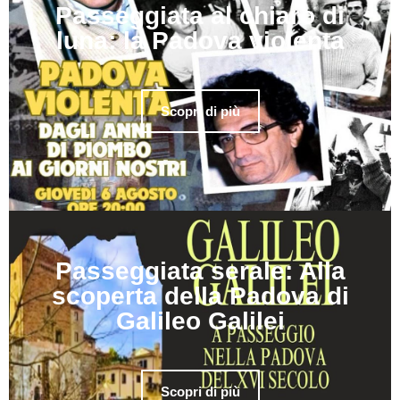
Passeggiata al chiaro di
luna: la Padova violenta
Scopri di più
Passeggiata serale: Alla
scoperta della Padova di
Galileo Galilei
Scopri di più