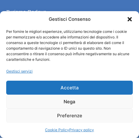
Turismo Padova
Gestisci Consenso
Chi siamo
Per fornire le migliori esperienze, utilizziamo tecnologie come i cookie
Informazioni e Accoglienza Turistica/IAT
per memorizzare e/o accedere alle informazioni del dispositivo. Il
Privacy policy
consenso a queste tecnologie ci permetterà di elaborare dati come il
comportamento di navigazione o ID unici su questo sito. Non
Cookie Policy
acconsentire o ritirare il consenso può influire negativamente su alcune
Credits
caratteristiche e funzioni.
Amministrazione trasparente
Gestisci servizi
Informazioni
Accetta
Accoglienza e info utili
Nega
Servizi utili
Download brochures
Preferenze
Cookie Policy
Privacy policy