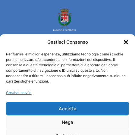
Gestisci Consenso
Per fornire le migliori esperienze, utilizziamo tecnologie come i cookie
Turismo Padova
per memorizzare e/o accedere alle informazioni del dispositivo. Il
consenso a queste tecnologie ci permetterà di elaborare dati come il
comportamento di navigazione o ID unici su questo sito. Non
Chi siamo
acconsentire o ritirare il consenso può influire negativamente su alcune
Informazioni e Accoglienza Turistica/IAT
caratteristiche e funzioni.
Privacy policy
Gestisci servizi
Cookie Policy
Credits
Amministrazione trasparente
Accetta
Nega
Informazioni