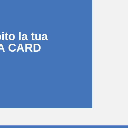
to la tua
A CARD