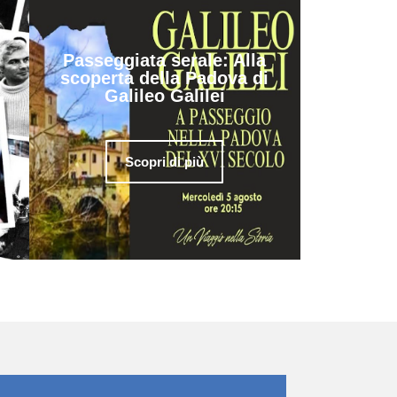
Passeggiata serale: Alla
scoperta della Padova di
Galileo Galilei
Scopri di più