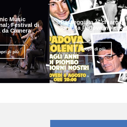
nic Music
Passeggiata al chiaro di
nal: Festival di
luna: la Padova violenta
 da Camera
Scopri di più
pri di più