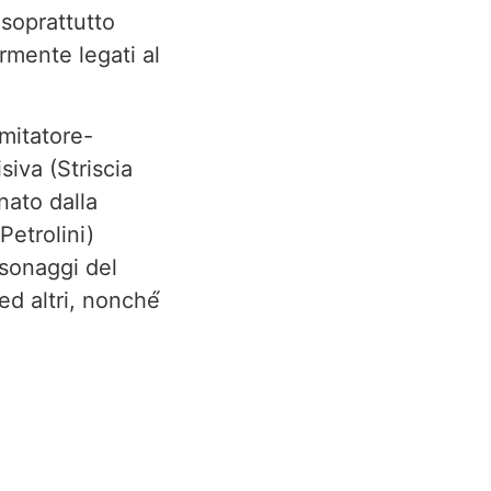
 soprattutto
ormente legati al
imitatore-
siva (Striscia
nato dalla
Petrolini)
rsonaggi del
d altri, nonché́