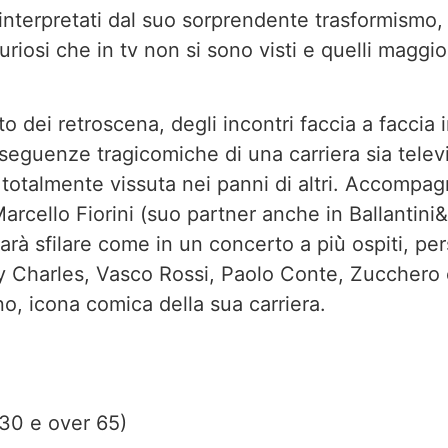
a interpretati dal suo sorprendente trasformismo,
curiosi che in tv non si sono visti e quelli maggi
o dei retroscena, degli incontri faccia a faccia 
seguenze tragicomiche di una carriera sia televi
, totalmente vissuta nei panni di altri. Accompag
arcello Fiorini (suo partner anche in Ballantini&
farà sfilare come in un concerto a più̀ ospiti, pe
ay Charles, Vasco Rossi, Paolo Conte, Zucchero e
no, icona comica della sua carriera.
 30 e over 65)