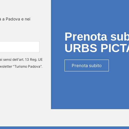
tà a Padova e nei
Prenota subi
URBS PICT
ai sensi dell'art. 13 Reg. UE
Prenota subito
ewsletter "Turismo Padova".