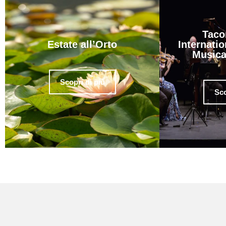
Taco
Estate all’Orto
Internatio
Musica
Scopri di più
Sco