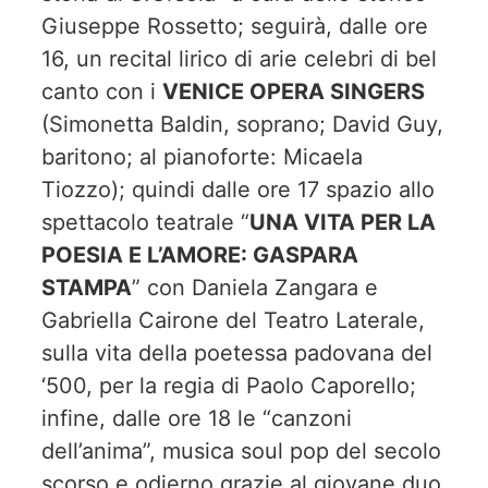
Giuseppe Rossetto; seguirà, dalle ore
16, un recital lirico di arie celebri di bel
canto con i
VENICE OPERA SINGERS
(Simonetta Baldin, soprano; David Guy,
baritono; al pianoforte: Micaela
Tiozzo); quindi dalle ore 17 spazio allo
spettacolo teatrale “
UNA VITA PER LA
POESIA E L’AMORE: GASPARA
STAMPA
” con Daniela Zangara e
Gabriella Cairone del Teatro Laterale,
sulla vita della poetessa padovana del
‘500, per la regia di Paolo Caporello;
infine, dalle ore 18 le “canzoni
dell’anima”, musica soul pop del secolo
scorso e odierno grazie al giovane duo