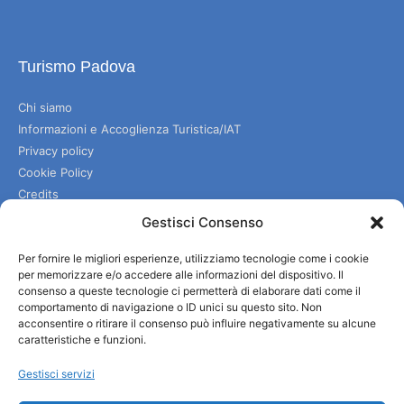
Turismo Padova
Chi siamo
Informazioni e Accoglienza Turistica/IAT
Privacy policy
Cookie Policy
Credits
Amministrazione trasparente
Gestisci Consenso
Per fornire le migliori esperienze, utilizziamo tecnologie come i cookie
Informazioni
per memorizzare e/o accedere alle informazioni del dispositivo. Il
consenso a queste tecnologie ci permetterà di elaborare dati come il
comportamento di navigazione o ID unici su questo sito. Non
Accoglienza e info utili
acconsentire o ritirare il consenso può influire negativamente su alcune
Servizi utili
caratteristiche e funzioni.
Download brochures
Gestisci servizi