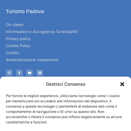
Turismo Padova
Chi siamo
Informazioni e Accoglienza Turistica/IAT
Privacy policy
Cookie Policy
Credits
Amministrazione trasparente
Informazioni
Gestisci Consenso
Accoglienza e info utili
Per fornire le migliori esperienze, utilizziamo tecnologie come i cookie
Servizi utili
per memorizzare e/o accedere alle informazioni del dispositivo. Il
Download brochures
consenso a queste tecnologie ci permetterà di elaborare dati come il
comportamento di navigazione o ID unici su questo sito. Non
acconsentire o ritirare il consenso può influire negativamente su alcune
caratteristiche e funzioni.