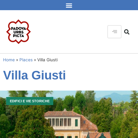
Home
»
Places
»
Villa Giusti
Villa Giusti
EDIFICI E VIE STORICHE