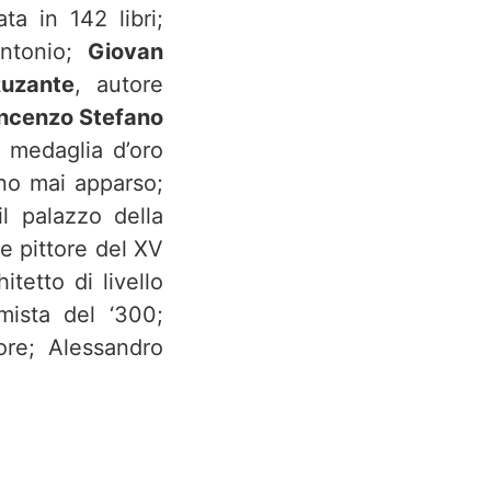
ta in 142 libri;
Antonio;
Giovan
uzante
, autore
ncenzo Stefano
, medaglia d’oro
ino mai apparso;
il palazzo della
le pittore del XV
hitetto di livello
mista del ‘300;
ore; Alessandro