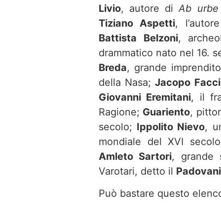
Livio
, autore di
Ab urbe 
Tiziano Aspetti
, l’auto
Battista Belzoni
, archeo
drammatico nato nel 16. s
Breda
, grande imprendito
della Nasa;
Jacopo Faccio
Giovanni Eremitani
, il f
Ragione;
Guariento
, pitt
secolo;
Ippolito Nievo
, u
mondiale del XVI secolo;
Amleto Sartori
, grande 
Varotari, detto il
Padovan
Può bastare questo elenc