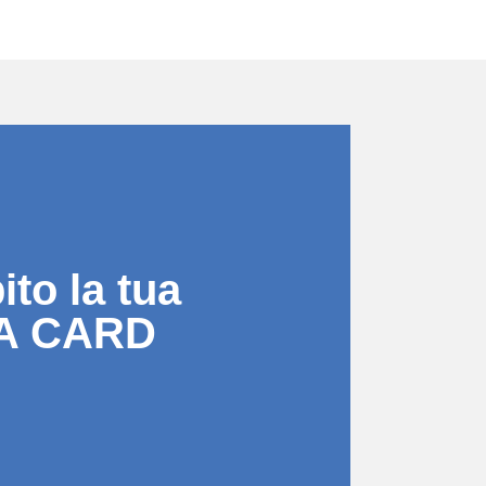
to la tua
A CARD