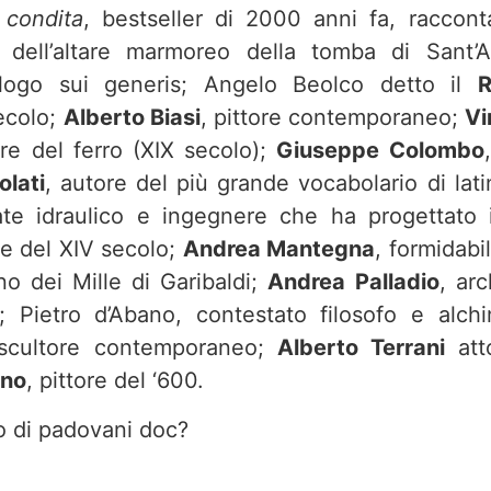
condita
, bestseller di 2000 anni fa, racconta
re dell’altare marmoreo della tomba di Sant’
logo sui generis; Angelo Beolco detto il
R
ecolo;
Alberto Biasi
, pittore contemporaneo;
Vi
re del ferro (XIX secolo);
Giuseppe Colombo
lati
, autore del più grande vocabolario di lat
rate idraulico e ingegnere che ha progettato 
ore del XIV secolo;
Andrea Mantegna
, formidabi
no dei Mille di Garibaldi;
Andrea Palladio
, arc
 Pietro d’Abano, contestato filosofo e alchi
scultore contemporaneo;
Alberto Terrani
att
ino
, pittore del ‘600.
o di padovani doc?