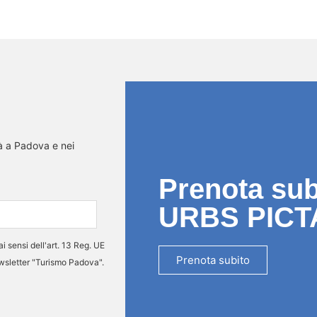
tà a Padova e nei
Prenota subi
URBS PICT
ai sensi dell'art. 13 Reg. UE
Prenota subito
ewsletter "Turismo Padova".