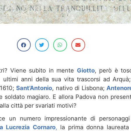
stri? Viene subito in mente
Giotto
, però è tos
i ultimi anni della sua vita trascorsi ad Arquà
 1610;
Sant’Antonio
, nativo di Lisbona;
Antenor
te soldato magiaro. E allora Padova non presen
lla città per svariati motivi?
e un numero impressionante di personaggi
a Lucrezia Cornaro
,
la prima donna laureat