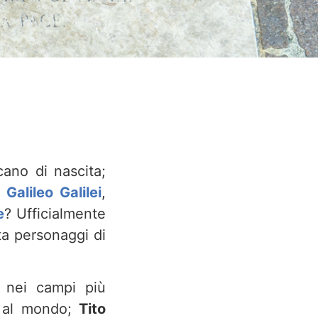
cano di nascita;
;
Galileo Galilei
,
e
? Ufficialmente
ta personaggi di
 nei campi più
a al mondo;
Tito