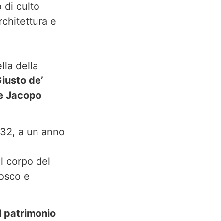
 di culto
rchitettura e
lla della
iusto de’
 e Jacopo
232, a un anno
il corpo del
iosco e
el patrimonio