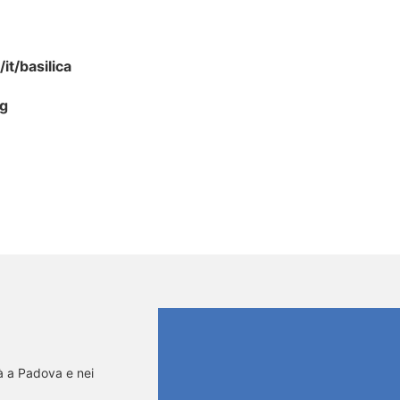
it/basilica
rg
basilica_chiostro
basilica_interno
basilica_altare
tà a Padova e nei