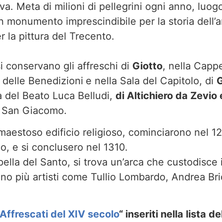
ova. Meta di milioni di pellegrini ogni anno, luogo
 monumento imprescindibile per la storia dell’a
er la pittura del Trecento.
 si conservano gli affreschi di
Giotto
, nella Cappe
delle Benedizioni
e nella Sala del Capitolo, di
G
a del Beato Luca Belludi,
di Altichiero da Zevio
di San Giacomo.
maestoso edificio religioso, cominciarono nel 1
io, e si conclusero nel 1310.
pella del Santo, si trova un’arca che custodisce 
ono più artisti come Tullio Lombardo, Andrea Br
i Affrescati del XIV secolo
“
inseriti nella lista d