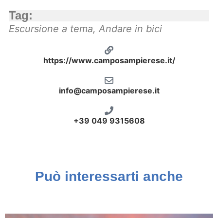
Tag:
Escursione a tema
,
Andare in bici
https://www.camposampierese.it/
info@camposampierese.it
+39 049 9315608
Camposampiero Santuario del Noce
Piazza Castello Camposampiero
Villa Querini Camposampiero
Può interessarti anche