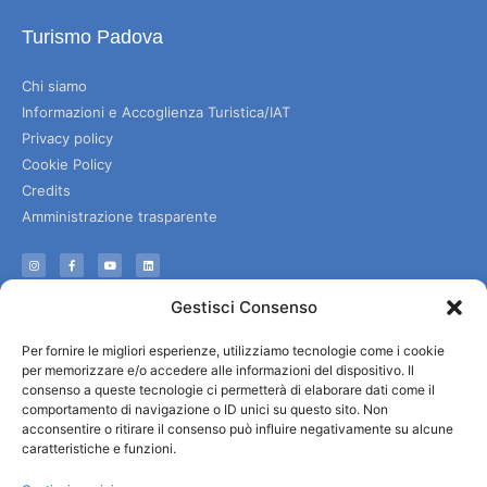
Turismo Padova
Chi siamo
Informazioni e Accoglienza Turistica/IAT
Privacy policy
Cookie Policy
Credits
Amministrazione trasparente
Informazioni
Gestisci Consenso
Accoglienza e info utili
Per fornire le migliori esperienze, utilizziamo tecnologie come i cookie
Servizi utili
per memorizzare e/o accedere alle informazioni del dispositivo. Il
Download brochures
consenso a queste tecnologie ci permetterà di elaborare dati come il
comportamento di navigazione o ID unici su questo sito. Non
acconsentire o ritirare il consenso può influire negativamente su alcune
caratteristiche e funzioni.