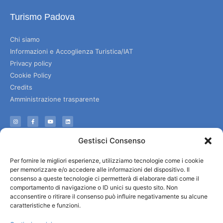
Turismo Padova
Chi siamo
Informazioni e Accoglienza Turistica/IAT
Privacy policy
Cookie Policy
Credits
Amministrazione trasparente
Informazioni
Gestisci Consenso
Accoglienza e info utili
Per fornire le migliori esperienze, utilizziamo tecnologie come i cookie
Servizi utili
per memorizzare e/o accedere alle informazioni del dispositivo. Il
Download brochures
consenso a queste tecnologie ci permetterà di elaborare dati come il
comportamento di navigazione o ID unici su questo sito. Non
acconsentire o ritirare il consenso può influire negativamente su alcune
caratteristiche e funzioni.