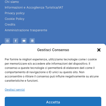
Chi siamo
Informazioni e Accoglienza Turistica/IAT
Privacy policy
Cookie Policy
Credits
Amministrazione trasparente
Informazioni
Gestisci Consenso
Accoglienza e info utili
Per fornire le migliori esperienze, utilizziamo tecnologie come i cookie
Servizi utili
per memorizzare e/o accedere alle informazioni del dispositivo. Il
Download brochures
consenso a queste tecnologie ci permetterà di elaborare dati come il
comportamento di navigazione o ID unici su questo sito. Non
acconsentire o ritirare il consenso può influire negativamente su alcune
caratteristiche e funzioni.
Gestisci servizi
Accetta