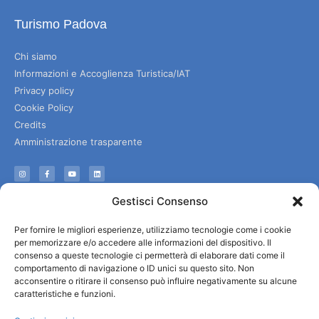
Turismo Padova
Chi siamo
Informazioni e Accoglienza Turistica/IAT
Privacy policy
Cookie Policy
Credits
Amministrazione trasparente
Informazioni
Gestisci Consenso
Accoglienza e info utili
Per fornire le migliori esperienze, utilizziamo tecnologie come i cookie
Servizi utili
per memorizzare e/o accedere alle informazioni del dispositivo. Il
Download brochures
consenso a queste tecnologie ci permetterà di elaborare dati come il
comportamento di navigazione o ID unici su questo sito. Non
acconsentire o ritirare il consenso può influire negativamente su alcune
caratteristiche e funzioni.