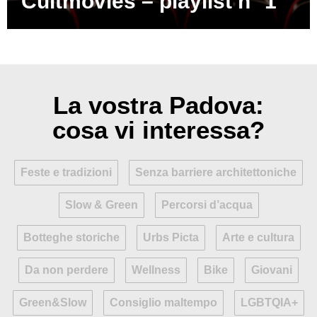
Cultmovies – playlist n° 1
La vostra Padova:
cosa vi interessa?
Feste e tradizioni
Senza barriere architettoniche
Slow & Green
Percorsi d’acqua
Botteghe storiche
Urbs Picta
Arte e cultura
Da non perdere
Wellness
Bike
Giovani
Green&Slow
Consiglio maltempo
LGBTQIA+