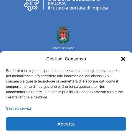
Gestisci Consenso
Per fornire le migliori esperienze, utilizziamo tecnologie come i cookie
Turismo Padova
per memorizzare e/o accedere alle informazioni del dispositivo. Il
consenso a queste tecnologie ci permetterà di elaborare dati come il
comportamento di navigazione o ID unici su questo sito. Non
Chi siamo
acconsentire o ritirare il consenso può influire negativamente su alcune
Informazioni e Accoglienza Turistica/IAT
caratteristiche e funzioni.
Privacy policy
Gestisci servizi
Cookie Policy
Credits
Accetta
Amministrazione trasparente