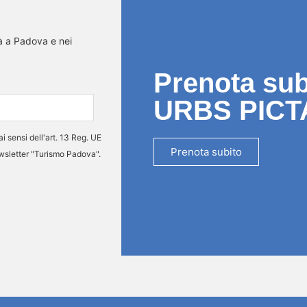
tà a Padova e nei
Prenota subi
URBS PICT
ai sensi dell'art. 13 Reg. UE
Prenota subito
ewsletter "Turismo Padova".