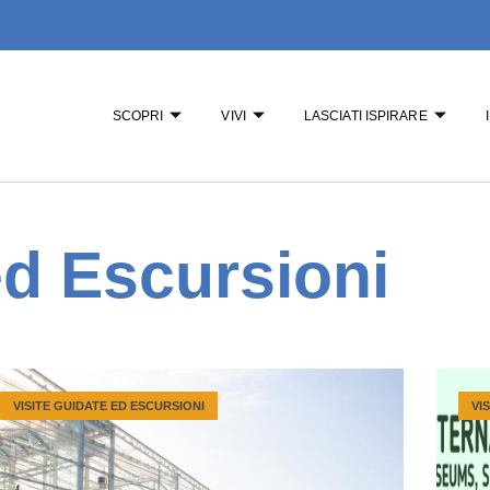
SCOPRI
VIVI
LASCIATI ISPIRARE
ed Escursioni
VISITE GUIDATE ED ESCURSIONI
VI