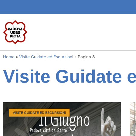
Home
»
Visite Guidate ed Escursioni
»
Pagina 8
Visite Guidate 
VISITE GUIDATE ED ESCURSIONI