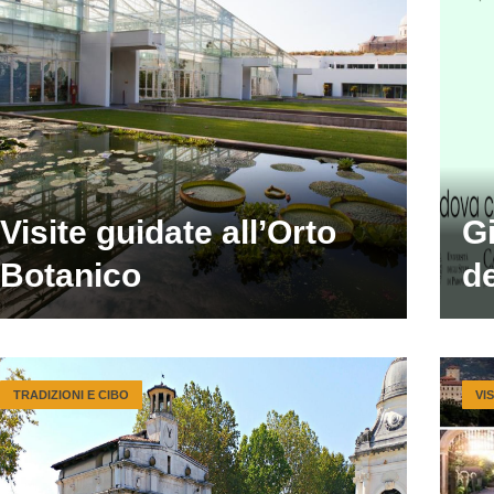
Visite guidate all’Orto
Gi
Botanico
d
TRADIZIONI E CIBO
VI