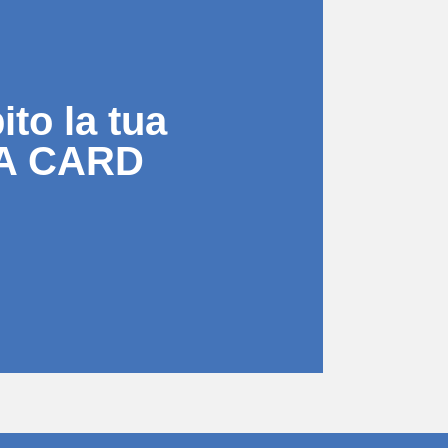
to la tua
A CARD