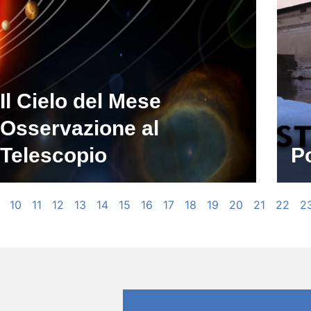
Il Cielo del Mese
Osservazione al
Telescopio
Po
10
11
12
13
14
15
16
17
18
19
20
21
22
2