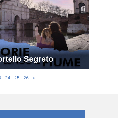
rtello Segreto
3
24
25
26
»