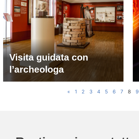
Visita guidata con
l’archeologa
«
1
2
3
4
5
6
7
8
9