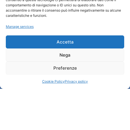
Turismo Padova
comportamento di navigazione o ID unici su questo sito. Non
acconsentire o ritirare il consenso può influire negativamente su alcune
Who we are
caratteristiche e funzioni.
Tourist Information Office / IAT
Manage services
Privacy policy
Credits
Transparency
Accetta
Nega
Information
Preferenze
Reception services
Useful services
Cookie Policy
Privacy policy
Brochures