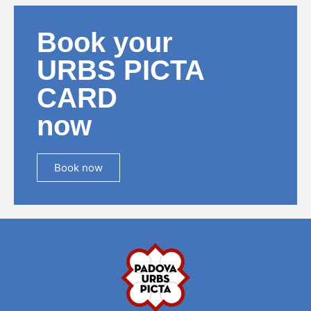
Book your
URBS PICTA
CARD
now
Book now