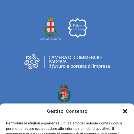
Gestisci Consenso
Per fornire le migliori esperienze, utilizziamo tecnologie come i cookie
per memorizzare e/o accedere alle informazioni del dispositivo. Il
consenso a queste tecnologie ci permetterà di elaborare dati come il