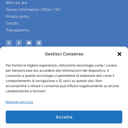
Who we are
Tourist Information Office / IAT
Privacy policy
Credits
Transparency
Information
Gestisci Consenso
Reception services
Per fornire le migliori esperienze, utilizziamo tecnologie come i cookie
Useful services
per memorizzare e/o accedere alle informazioni del dispositivo. Il
Brochures
consenso a queste tecnologie ci permetterà di elaborare dati come il
comportamento di navigazione o ID unici su questo sito. Non
acconsentire o ritirare il consenso può influire negativamente su alcune
caratteristiche e funzioni.
Manage services
Accetta