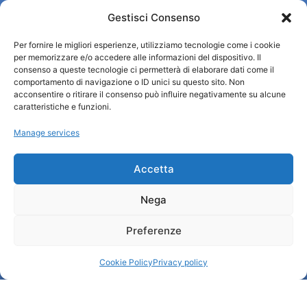
Gestisci Consenso
Per fornire le migliori esperienze, utilizziamo tecnologie come i cookie
per memorizzare e/o accedere alle informazioni del dispositivo. Il
Turismo Padova
consenso a queste tecnologie ci permetterà di elaborare dati come il
comportamento di navigazione o ID unici su questo sito. Non
acconsentire o ritirare il consenso può influire negativamente su alcune
Who we are
caratteristiche e funzioni.
Tourist Information Office / IAT
Manage services
Privacy policy
Credits
Transparency
Accetta
Nega
Information
Preferenze
Reception services
Useful services
Cookie Policy
Privacy policy
Brochures