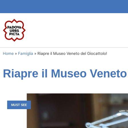
Home
»
Famiglia
»
Riapre il Museo Veneto del Giocattolo!
Riapre il Museo Veneto 
MUST SEE