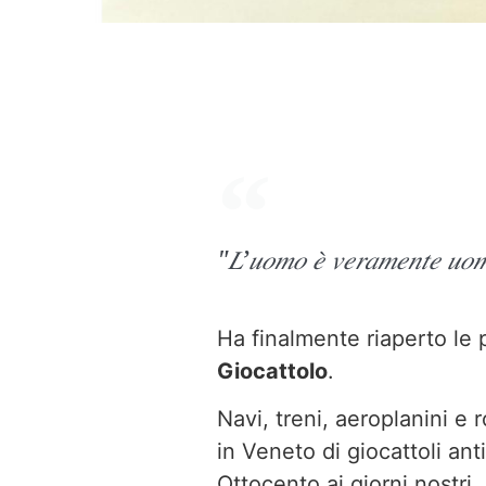
"𝐿’𝑢𝑜𝑚𝑜 𝑒̀ 𝑣𝑒𝑟𝑎𝑚𝑒𝑛𝑡𝑒 
Ha finalmente riaperto le p
Giocattolo
.
Navi, treni, aeroplanini e
in Veneto di giocattoli ant
Ottocento ai giorni nostri.