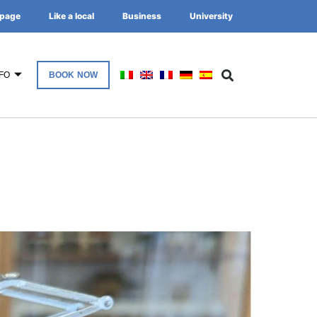
page
Like a local
Business
University
FO
BOOK NOW