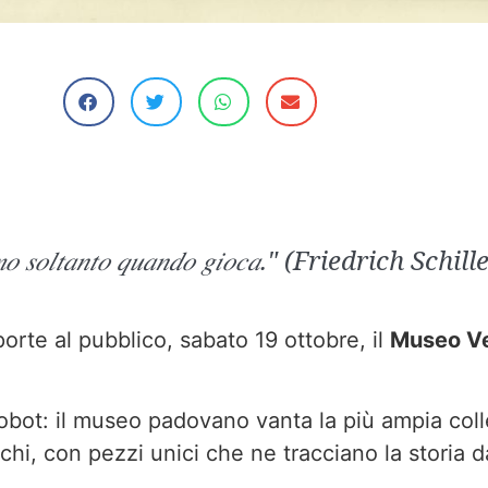
𝑜𝑚𝑜 𝑠𝑜𝑙𝑡𝑎𝑛𝑡𝑜 𝑞𝑢𝑎𝑛𝑑𝑜 𝑔𝑖𝑜𝑐𝑎." (Friedrich Schil
orte al pubblico, sabato 19 ottobre, il
Museo Ve
 robot: il museo padovano vanta la più ampia col
ichi, con pezzi unici che ne tracciano la storia d