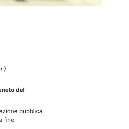
ler)
neto del
lezione pubblica
a fine