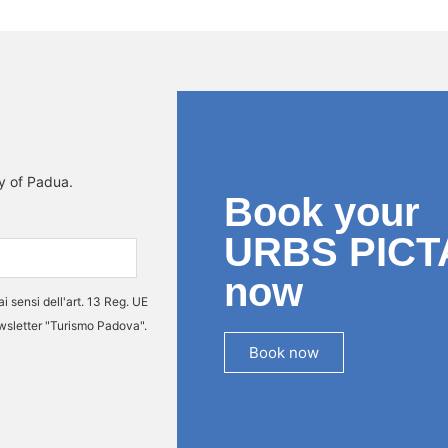
ty of Padua.
Book your
URBS PICT
now
ai sensi dell'art. 13 Reg. UE
ewsletter "Turismo Padova".
Book now