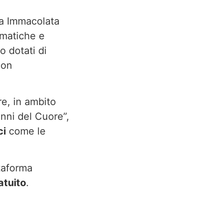
a Immacolata
ematiche e
o dotati di
con
e, in ambito
nni del Cuore”,
ci
come le
taforma
atuito
.