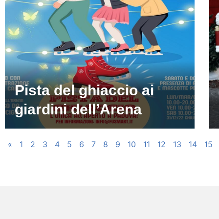
Pista del ghiaccio ai
giardini dell’Arena
«
1
2
3
4
5
6
7
8
9
10
11
12
13
14
15