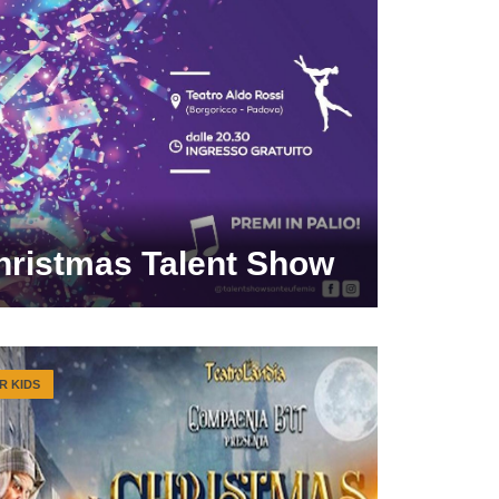
hristmas Talent Show
R KIDS