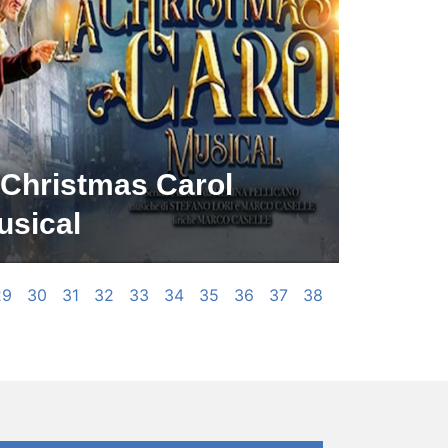
 Christmas Carol
usical
29
30
31
32
33
34
35
36
37
38