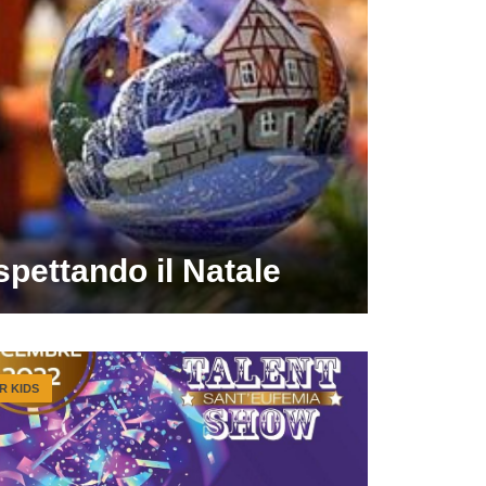
pettando il Natale
R KIDS