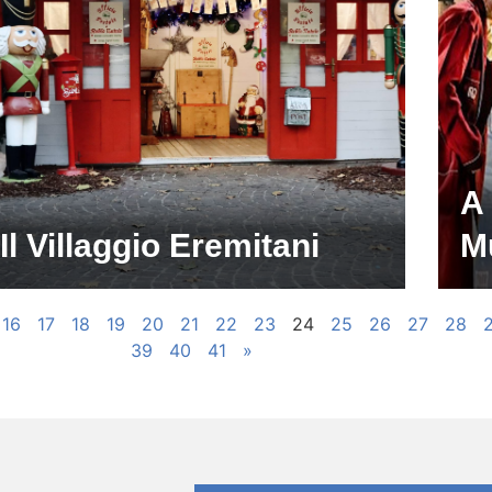
A
Il Villaggio Eremitani
M
16
17
18
19
20
21
22
23
24
25
26
27
28
39
40
41
»