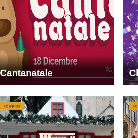
Cantanatale
C
FOR KIDS
FO