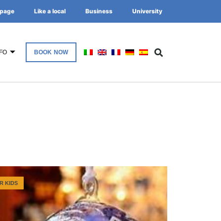
page
Like a local
Business
University
FO
BOOK NOW
R KIDS