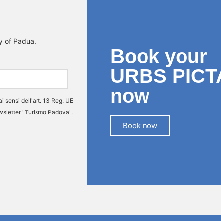
ty of Padua.
Book your
URBS PICT
now
ai sensi dell'art. 13 Reg. UE
ewsletter "Turismo Padova".
Book now