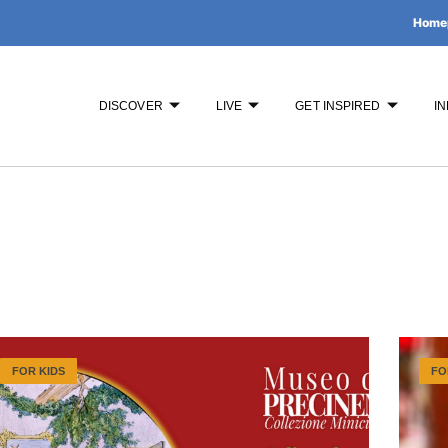
Home
DISCOVER
LIVE
GET INSPIRED
IN
FOR KIDS
FO