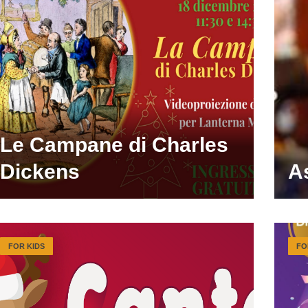
Le Campane di Charles
Dickens
As
FOR KIDS
FO