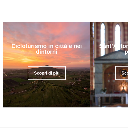
Cicloturismo in città e nei
Sant’Anton
dintorni
p
Scopri di più
Sco