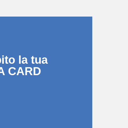
to la tua
A CARD