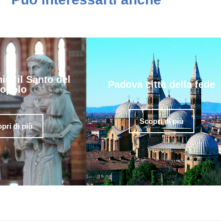
io, il Santo del
Padova città della fede
opolo
Scopri di più
pri di più