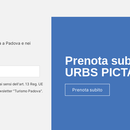
tà a Padova e nei
Prenota subi
URBS PICT
ai sensi dell'art. 13 Reg. UE
Prenota subito
ewsletter "Turismo Padova".