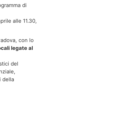
rogramma di
ile alle 11.30,
adova, con lo
ocali legate al
tici del
nziale,
i della