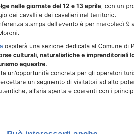
ge nelle giornate del 12 e 13 aprile
, con un p
io dei cavalli e dei cavalieri nel territorio.
erenza stampa dell’evento è per mercoledì 9 apr
Moroni.
va
ospiterà una sezione dedicata al Comune di P
orse culturali, naturalistiche e imprenditoriali l
turismo equestre
.
ta un’opportunità concreta per gli operatori turis
tercettare un segmento di visitatori ad alto pote
tentiche, all’aria aperta e coerenti con i princip
Può interessarti anche