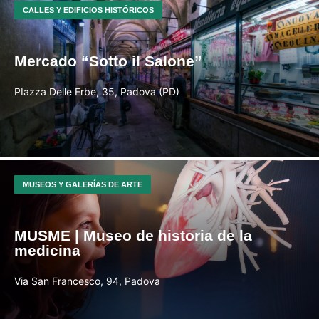
CALLES Y EDIFICIOS HISTÓRICOS
Mercado “Sotto il Salone”
PIazza Delle Erbe, 35, Padova (PD)
MUSEOS Y GALERÍAS DE ARTE
MUSME | Museo de historia de la
medicina
Via San Francesco, 94, Padova