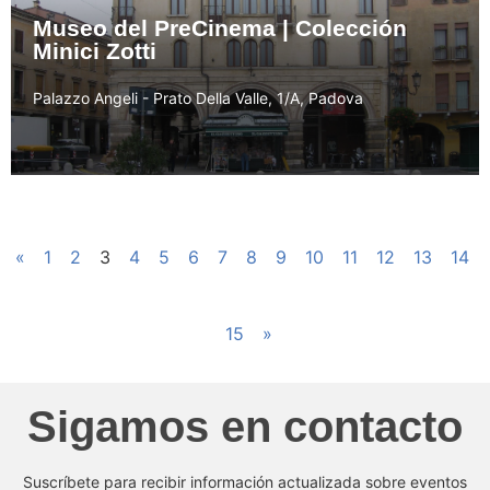
Museo del PreCinema | Colección
Minici Zotti
Palazzo Angeli - Prato Della Valle, 1/A, Padova
«
1
2
3
4
5
6
7
8
9
10
11
12
13
14
15
»
Sigamos en contacto
Suscríbete para recibir información actualizada sobre eventos