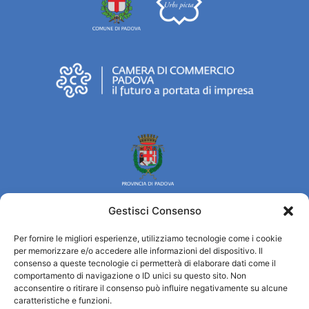
Gestisci Consenso
Per fornire le migliori esperienze, utilizziamo tecnologie come i cookie
Turismo Padova
per memorizzare e/o accedere alle informazioni del dispositivo. Il
consenso a queste tecnologie ci permetterà di elaborare dati come il
comportamento di navigazione o ID unici su questo sito. Non
Quiénes somos
acconsentire o ritirare il consenso può influire negativamente su alcune
INFORMACIÓN TURÍSTICA / IAT
caratteristiche e funzioni.