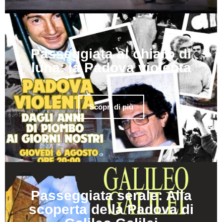
Passeggiata al chiaro di
luna: la Padova violenta
Scopri di più
Passeggiata serale: Alla
scoperta della Padova di